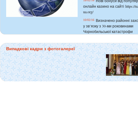
Нові бонуси від популя
18/02/16
онлайн казино на сайті
https://n
ua.org/
Визначено районні зах
10/02/16
у зв’язку з 30-ми роковинами
Чорнобильської катастрофи
Відбулось засідання ком
09/02/16
з питань захисту прав дітей Р
Випадкові кадри з фотогалереї