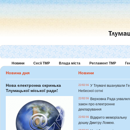
Новини
Сесії ТМР
Влада міста
Регламент ТМР
Ге
Новина дня
Новини
Нова електронна скринька
У Тлумачі вшанували Ге
22/02/16
Тлумацької міської ради!
Небесної сотні
Верховна Рада ухвалил
22/02/16
закон про електронне
декларування
Відкрито меморіальну
22/02/16
дошку Дмитру Ломею.